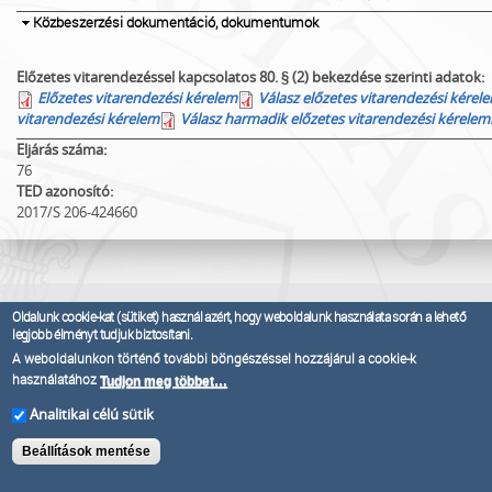
Elrejt
Közbeszerzési dokumentáció, dokumentumok
Előzetes vitarendezéssel kapcsolatos 80. § (2) bekezdése szerinti adatok:
Előzetes vitarendezési kérelem
Válasz előzetes vitarendezési kérel
vitarendezési kérelem
Válasz harmadik előzetes vitarendezési kérelem
Eljárás száma:
76
TED azonosító:
2017/S 206-424660
Oldalunk cookie-kat (sütiket) használ azért, hogy weboldalunk használata során a lehető
legjobb élményt tudjuk biztosítani.
PÉCSI TUDOMÁNYEGYETEM
A weboldalunkon történő további böngészéssel hozzájárul a cookie-k
KANCELLÁRIA - BESZERZÉSI IGAZGATÓSÁG
használatához
Tudjon meg többet…
Pécsi Tudományegyetem
Analitikai célú sütik
KANCELLÁRIA - BESZERZÉSI
IGAZGATÓSÁG
Beállítások mentése
H-7633 Pécs,
Szántó Kovács János u.
1/ B.