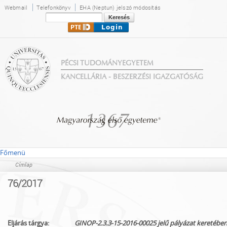
Ugrás a
Webmail
Telefonkönyv
EHA (Neptun) jelszó módosítás
tartalomra
Keresés
Keresés űrlap
PÉCSI TUDOMÁNYEGYETEM
KANCELLÁRIA - BESZERZÉSI IGAZGATÓSÁG
Főmenü
Címlap
Jelenlegi hely
76/2017
Eljárás tárgya:
GINOP-2.3.3-15-2016-00025 jelű pályázat keretében