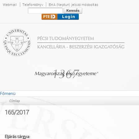
Ugrás a
Webmail
Telefonkönyv
EHA (Neptun) jelszó módosítás
tartalomra
Keresés
Keresés űrlap
PÉCSI TUDOMÁNYEGYETEM
KANCELLÁRIA - BESZERZÉSI IGAZGATÓSÁG
Főmenü
Címlap
Jelenlegi hely
165/2017
Eljárás tárgya: