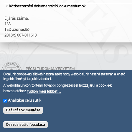
Elrejt
Közbeszerzési dokumentáció, dokumentumok
Eljárás száma:
165
TED azonosító:
2018/S 007-011619
PÉCSI TUDOMÁNYEGYETEM
Oldalunk cookie-kat (sütiket) használ azért, hogy weboldalunk használata során a lehető
KANCELLÁRIA - BESZERZÉSI IGAZGATÓSÁG
legjobb élményt tudjuk biztosítani.
Pécsi Tudományegyetem
A weboldalunkon történő további böngészéssel hozzájárul a cookie-k
használatához
KANCELLÁRIA - BESZERZÉSI
Tudjon meg többet…
IGAZGATÓSÁG
Analitikai célú sütik
H-7633 Pécs,
Szántó Kovács János u.
1/ B.
Beállítások mentése
Tel.: +36-72/501-500/22384
Összes süti elfogadása